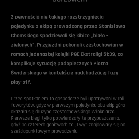
Z pewnością nie takiego rozstrzygnięcia
pojedynku z ekipą prowadzoną przez Stanisława
Chomskiego spodziewali się kibice „biało –
zielonych”. Przyjezdni pokonali częstochowian w
ramach jedenastej kolejki PGE Ekstraligi 51:39, co
komplikuje sytuację podopiecznych Piotra
Świderskiego w kontekście nadchodzącej fazy
play-off.
Przed spotkaniem to gospodarze byli upatrywani w roli
faworytów, gdyż w pierwszym pojedynku obu ekip górą
okazała się drużyna częstochowskiego Włókniarza.
Pierwsze biegi tylko potwierdzały te przypuszczenia,
gdyż po czterech gonitwach to „Lwy” znajdowały się na
sześciopunktowym prowadzeniu.