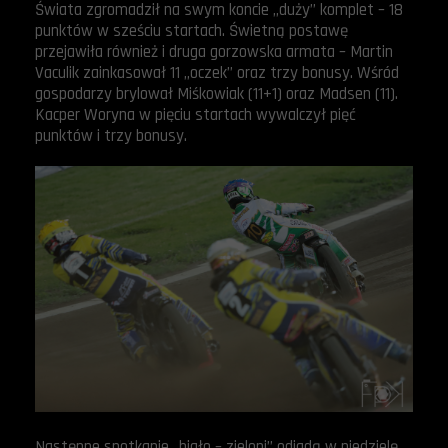
Świata zgromadził na swym koncie „duży” komplet – 18
punktów w sześciu startach. Świetną postawę
przejawiła również i druga gorzowska armata – Martin
Vaculik zainkasował 11 „oczek” oraz trzy bonusy. Wśród
gospodarzy brylował Miśkowiak (11+1) oraz Madsen (11).
Kacper Woryna w pięciu startach wywalczył pięć
punktów i trzy bonusy.
Następne spotkanie „biało – zieloni” odjadą w niedzielę