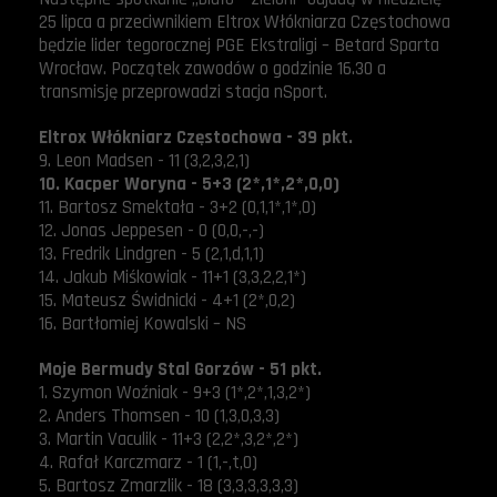
25 lipca a przeciwnikiem Eltrox Włókniarza Częstochowa
będzie lider tegorocznej PGE Ekstraligi – Betard Sparta
Wrocław. Początek zawodów o godzinie 16.30 a
transmisję przeprowadzi stacja nSport.
Eltrox Włókniarz Częstochowa - 39 pkt.
9. Leon Madsen - 11 (3,2,3,2,1)
10. Kacper Woryna - 5+3 (2*,1*,2*,0,0)
11. Bartosz Smektała - 3+2 (0,1,1*,1*,0)
12. Jonas Jeppesen - 0 (0,0,-,-)
13. Fredrik Lindgren - 5 (2,1,d,1,1)
14. Jakub Miśkowiak - 11+1 (3,3,2,2,1*)
15. Mateusz Świdnicki - 4+1 (2*,0,2)
16. Bartłomiej Kowalski – NS
Moje Bermudy Stal Gorzów - 51 pkt.
1. Szymon Woźniak - 9+3 (1*,2*,1,3,2*)
2. Anders Thomsen - 10 (1,3,0,3,3)
3. Martin Vaculik - 11+3 (2,2*,3,2*,2*)
4. Rafał Karczmarz - 1 (1,-,t,0)
5. Bartosz Zmarzlik - 18 (3,3,3,3,3,3)