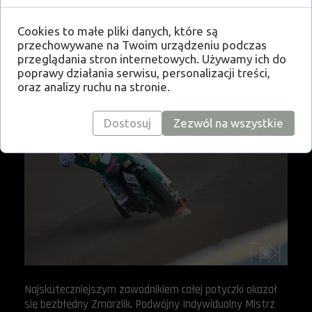
Częstochowskich kibiców z marzeń o komplecie punktów
szybko wyrwał duet Thomsen – Woźniak, którzy
podwójnie pokonali Lindgrena oraz Smektałę. Dzieła
Cookies to małe pliki danych, które są
przechowywane na Twoim urządzeniu podczas
zniszczenia dokończył niezawodny Zmarzlik wraz z
przeglądania stron internetowych. Używamy ich do
Vaculikiem, ustalając wynik spotkania 39:51.
poprawy działania serwisu, personalizacji treści,
oraz analizy ruchu na stronie.
Dostosuj
Zezwól na wszystkie
Najskuteczniejszym zawodnikiem całej potyczki okazał
się bezbłędny Zmarzlik. Podwójny Indywidualny Mistrz