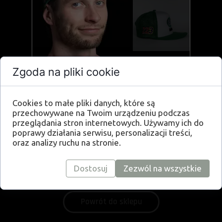
Zgoda na pliki cookie
190,00 zł
Cookies to małe pliki danych, które są
przechowywane na Twoim urządzeniu podczas
CENA:
przeglądania stron internetowych. Używamy ich do
poprawy działania serwisu, personalizacji treści,
oraz analizy ruchu na stronie.
Produkt niedostępny
Dostosuj
Zezwól na wszystkie
Powrót do sklepu