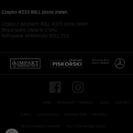
Czapka #223 BOLL jasna zieleń.
Czapka z daszkiem BOLL #223 jasna zieleń.
Regulowane zapięcie z tyłu.
Haftowane emblematy BOLL, 223.
HOME
SPONSORZY - ROBOCZE
NEWS
KONTAKT
O MNIE
OSIĄGNIECIA
WORYNATEAM
GALERIA
OFERTA MARKETINGOWA
POLITYKA PRYWATNOŚCI