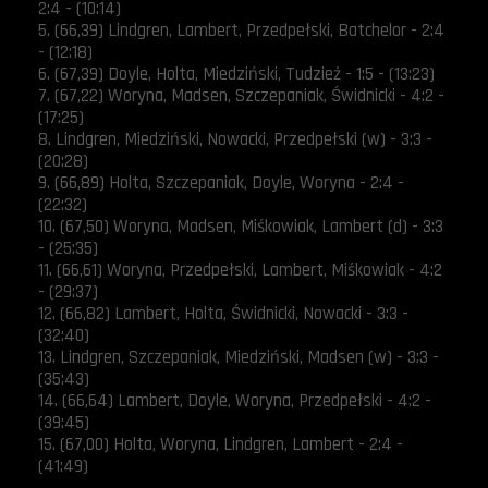
2:4 - (10:14)
5. (66,39) Lindgren, Lambert, Przedpełski, Batchelor - 2:4
- (12:18)
6. (67,39) Doyle, Holta, Miedziński, Tudzież - 1:5 - (13:23)
7. (67,22) Woryna, Madsen, Szczepaniak, Świdnicki - 4:2 -
(17:25)
8. Lindgren, Miedziński, Nowacki, Przedpełski (w) - 3:3 -
(20:28)
9. (66,89) Holta, Szczepaniak, Doyle, Woryna - 2:4 -
(22:32)
10. (67,50) Woryna, Madsen, Miśkowiak, Lambert (d) - 3:3
- (25:35)
11. (66,61) Woryna, Przedpełski, Lambert, Miśkowiak - 4:2
- (29:37)
12. (66,82) Lambert, Holta, Świdnicki, Nowacki - 3:3 -
(32:40)
13. Lindgren, Szczepaniak, Miedziński, Madsen (w) - 3:3 -
(35:43)
14. (66,64) Lambert, Doyle, Woryna, Przedpełski - 4:2 -
(39:45)
15. (67,00) Holta, Woryna, Lindgren, Lambert - 2:4 -
(41:49)