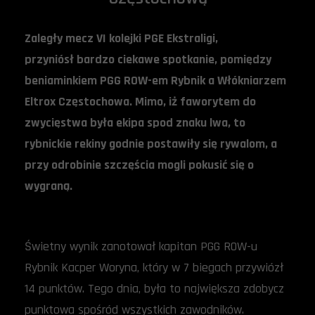
Zaległy mecz VI kolejki PGE Ekstraligi,
przyniósł bardzo ciekawe spotkanie, pomiędzy
beniaminkiem PGG ROW-em Rybnik a Włókniarzem
Eltrox Częstochowa. Mimo, iż faworytem do
zwycięstwa była ekipa spod znaku lwa, to
rybnickie rekiny godnie postawiły się rywalom, a
przy odrobinie szczęścia mogli pokusić się o
wygraną.
Świetny wynik zanotował kapitan PGG ROW-u
Rybnik Kacper Woryna, który w 7 biegach przywiózł
14 punktów. Tego dnia, była to największa zdobycz
punktowa spośród wszystkich zawodników.