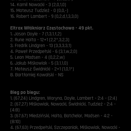
14. Kamil Nowacki - 3 (2,0,1,0)
15. Mateusz Tudzież - 0 (0,0,-)
16. Robert Lambert - 9 (0,2,d,1,3,3,0)
Eltrox Włókniarz Częstochowa - 49 pkt.
1. Jason Doyle - 7 (1,3,1,t,2)
2. Rune Holta - 12+1 (2,2*,3,2,3)
3. Fredrik Lindgren - 13 (3,3,3,3,1)
4. Paweł Przedpełski - 6 (3,1,w,2,0)
5. Leon Madsen - 4 (0,2,2,w)
6. Jakub Miśkowiak - 5 (3,1,1,0)
7. Mateusz Świdnicki - 2+1 (1,0,1*)
8. Bartłomiej Kowalski - NS
Bieg po biegu:
1. (67,24) Lindgren, Woryna, Doyle, Lambert - 2:4 - (2:4)
2. (67,27) Miśkowiak, Nowacki, Świdnicki, Tudzież - 2:4 -
(4:8)
3. (67,67) Miedziński, Holta, Batchelor, Madsen - 4:2 -
(8:10)
4. (67,63) Przedpełski, Szczepaniak, Miśkowiak, Nowacki -